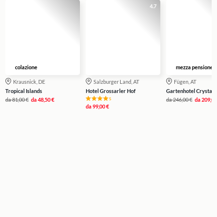
4.7
colazione
mezza pensione
Krausnick, DE
Salzburger Land, AT
Fügen, AT
Tropical Islands
Hotel Grossarler Hof
Gartenhotel Crystal
s
da
81,00 €
da
48,50 €
da
246,00 €
da
209,00
da
99,00 €