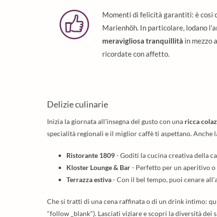
Momenti di felicità garantiti: è così 
Marienhöh. In particolare, lodano l
meravigliosa tranquillità
in mezzo a
ricordate con affetto.
Delizie culinarie
Inizia la giornata all'insegna del gusto con una
ricca colaz
specialità regionali e il miglior caffè ti aspettano. Anche l
Ristorante 1809
- Goditi la cucina creativa della 
Kloster Lounge & Bar
- Perfetto per un aperitivo o
Terrazza estiva
- Con il bel tempo, puoi cenare all'a
Che si tratti di una cena raffinata o di un drink intimo: q
"follow _blank"). Lasciati viziare e scopri la diversità dei 