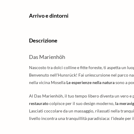
Arrivo e dintorni
Descrizione
Das Marienhöh
Nascosto tra dolci colline e fitte foreste, ti aspetta un lu
Benvenuto nell'Hunsrück! Fai un'escursione nel parco nazi
nella vicina Mosella
Le esperienze nella natura
sono a por
Al Das Marienhöh, il tuo tempo libero diventa un vero e 
restaurato
colpisce per il suo design moderno,
la meravig
Lasciati coccolare da un massaggio, rilassati nella tranquil
livello incontra una tranquillità paradisiaca: l'ideale per i