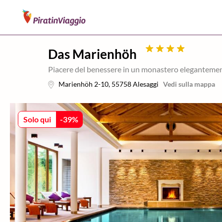
Das Marienhöh
Piacere del benessere in un monastero eleganteme
Marienhöh 2-10
,
55758
Alesaggi
Vedi sulla mappa
Solo qui
-
39
%