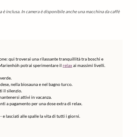
ra è inclusa. In camera è disponibile anche una macchina da caffè
ne: qui troverai una rilassante tranquillità tra boschi e
Marienhöh potrai sperimentare il
relax
ai massimi livelli.
 verde.
ndese, nella biosauna e nel bagno turco.
 il silenzio.
mantenersi attivi in vacanza.
anti a pagamento per una dose extra di relax.
- e lasciati alle spalle la vita di tutti i giorni.