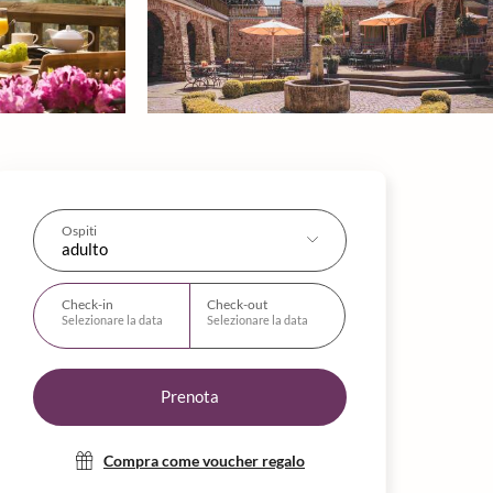
Ospiti
adulto
Check-in
Check-out
Selezionare la data
Selezionare la data
Prenota
Compra come voucher regalo