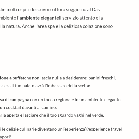
che molti ospiti descrivono il loro soggiorno al Das
'ambiente
l'ambiente elegante
il servizio attento e la
lla natura. Anche l'area spa e la deliziosa colazione sono
ione a buffet
che non lascia nulla a desiderare: panini freschi,
a sera il tuo palato avrà l'imbarazzo della scelta:
casa di campagna con un tocco regionale in un ambiente elegante.
 un cocktail davanti al camino.
ria aperta e lasciare che il tuo sguardo vaghi nel verde.
ui le delizie culinarie diventano un'[esperienza](/experience travel
sapori!