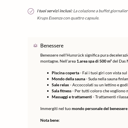
I tuoi servizi inclusi:
La colazione a buffet giornalie
Krups Essenza con quattro capsule.
Benessere
Benessere nell'Hunsrück significa pura decelerazio
montagne. Nell'area
1.area spa di 500 m²
del Das 
Piscina coperta
- Fai i tuoi giri con vista sul
Mondo della sauna
- Suda nella sauna finla
Sale relax
- Accoccolati su un lettino e goditi
Sala fitness
- Per tutti coloro che vogliono 
Massaggi e trattamenti
- Trattamenti rilass
Immergiti nel tuo
mondo personale del benessere
Nota bene
: