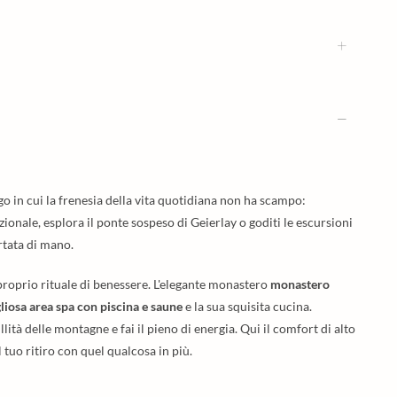
ogo in cui la frenesia della vita quotidiana non ha scampo:
onale, esplora il ponte sospeso di Geierlay o goditi le escursioni
tata di mano.
proprio rituale di benessere. L'elegante monastero
monastero
liosa area spa con piscina e saune
e la sua squisita cucina.
lità delle montagne e fai il pieno di energia. Qui il comfort di alto
l tuo ritiro con quel qualcosa in più.