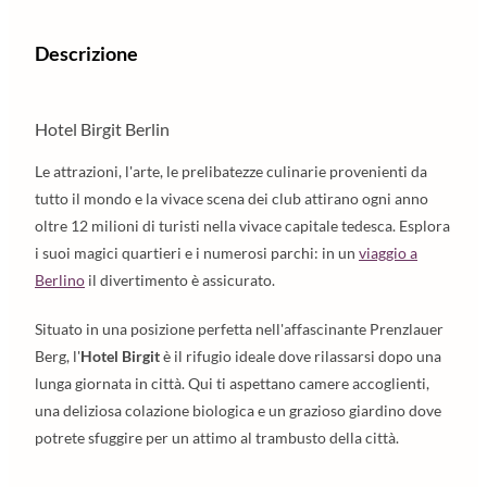
Descrizione
Hotel Birgit Berlin
Le attrazioni, l'arte, le prelibatezze culinarie provenienti da
tutto il mondo e la vivace scena dei club attirano ogni anno
oltre 12 milioni di turisti nella vivace capitale tedesca. Esplora
i suoi magici quartieri e i numerosi parchi: in un
viaggio a
Berlino
il divertimento è assicurato.
Situato in una posizione perfetta nell'affascinante Prenzlauer
Berg, l'
Hotel Birgit
è il rifugio ideale dove rilassarsi dopo una
lunga giornata in città. Qui ti aspettano camere accoglienti,
una deliziosa colazione biologica e un grazioso giardino dove
potrete sfuggire per un attimo al trambusto della città.