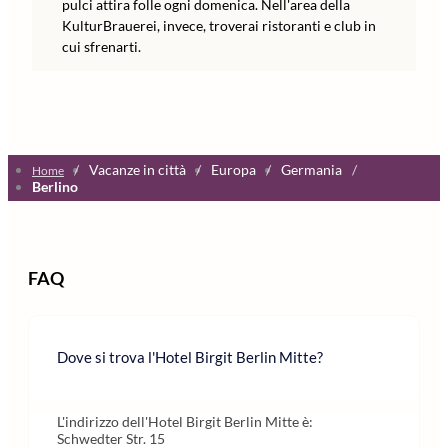
pulci attira folle ogni domenica. Nell'area della
KulturBrauerei, invece, troverai ristoranti e club in
cui sfrenarti.
/
Vacanze in città
/
Europa
/
Germania
/
Home
Berlino
FAQ
Dove si trova l'Hotel Birgit Berlin Mitte?
L'indirizzo dell'Hotel Birgit Berlin Mitte è:
Schwedter Str. 15