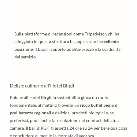
Sulle piattaforme di recensioni come Tripadvisor, chi ha
alloggiato in questa struttura ha apprezzato l'
eccellente
posizione
, il buon rapporto qualità-prezzo e la cordialità
del servizio.
Delizie culinarie all'Hotel Birgit
Poiché all'Hotel Birgit la sostenibilità gioca un ruolo
fondamentale, al mattino troverai un
ricco buffet pieno di
prelibatezze regionali
e deliziosi prodotti biologici e, se
preferisci, puoi anche fare colazione nel comfort della tua
camera. Il bar B!RGIT ti aspetta 24 ore su 24 per bere qualcosa
e concludere al meglio la giornata di vacanza.