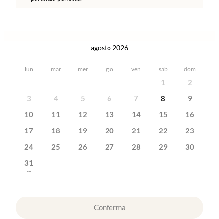
agosto 2026
lun
mar
mer
gio
ven
sab
dom
1
2
3
4
5
6
7
8
9
---
10
11
12
13
14
15
16
---
---
---
---
---
---
---
17
18
19
20
21
22
23
---
---
---
---
---
---
---
24
25
26
27
28
29
30
---
---
---
---
---
---
---
31
---
Conferma