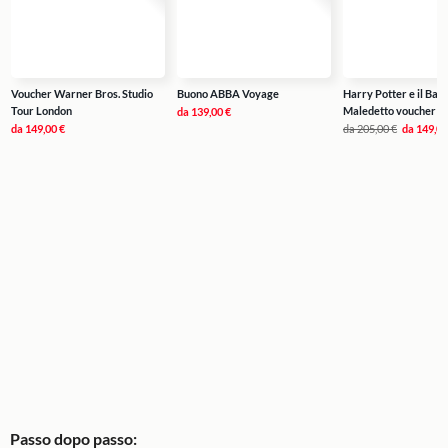
Voucher Warner Bros. Studio
Buono ABBA Voyage
Harry Potter e il Bam
Tour London
Maledetto voucher L
da
139,00 €
da
149,00 €
da
205,00 €
da
149,00
Passo dopo passo
: