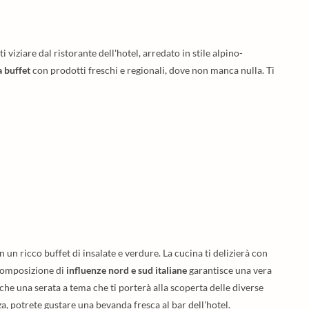
 viziare dal ristorante dell'hotel, arredato in stile alpino-
a buffet
con prodotti freschi e regionali, dove non manca nulla. Ti
 un ricco buffet di insalate e verdure. La cucina ti delizierà con
 composizione di
influenze nord e sud italiane
garantisce una vera
nche una serata a tema che ti porterà alla scoperta delle diverse
za, potrete gustare una bevanda fresca al bar dell'hotel.