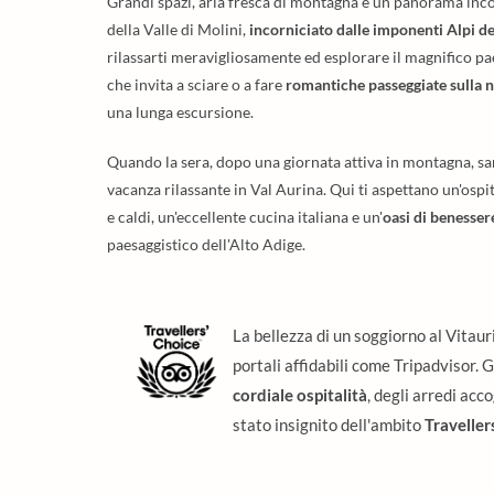
Grandi spazi, aria fresca di montagna e un panorama incom
della Valle di Molini,
incorniciato dalle imponenti Alpi del
rilassarti meravigliosamente ed esplorare il magnifico pa
che invita a sciare o a fare
romantiche passeggiate sulla 
una lunga escursione.
Quando la sera, dopo una giornata attiva in montagna, sara
vacanza rilassante in Val Aurina. Qui ti aspettano un'ospit
e caldi, un'eccellente cucina italiana e un'
oasi di benesser
paesaggistico dell'Alto Adige.
La bellezza di un soggiorno al Vitauri
portali affidabili come Tripadvisor. 
cordiale ospitalità
, degli arredi acco
stato insignito dell'ambito
Travelle