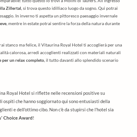
parabile: tutto questo lo trovi a Molini di Taufers. All'ingresso
la Zillertal
, si trova questo idilliaco luogo da sogno. Qui potrai
esaggio. In inverno ti aspetta un pittoresco paesaggio invernale
neve
, mentre in estate potrai sentire la forza della natura durante
i stanco ma felice, il Vitaurina Royal Hotel ti accoglierà per una
alità calorosa, arredi accoglienti realizzati con materiali naturali
e per un relax completo
, il tutto davanti allo splendido scenario
na Royal Hotel si riflette nelle recensioni positive su
Gli ospiti che hanno soggiornato qui sono entusiasti della
glienti e dell'ottimo cibo. Non c'è da stupirsi che l'hotel sia
rs' Choice Award
!