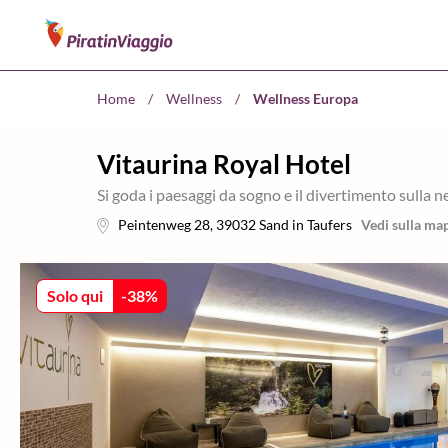
Home
/
Wellness
/
Wellness Europa
Vitaurina Royal Hotel
Si goda i paesaggi da sogno e il divertimento sulla 
Peintenweg 28
,
39032
Sand in Taufers
Vedi sulla ma
Solo qui
-
38
%