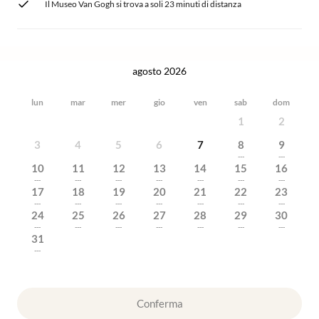
Il Museo Van Gogh si trova a soli 23 minuti di distanza
agosto 2026
lun
mar
mer
gio
ven
sab
dom
1
2
3
4
5
6
7
8
9
---
---
10
11
12
13
14
15
16
---
---
---
---
---
---
---
17
18
19
20
21
22
23
---
---
---
---
---
---
---
24
25
26
27
28
29
30
---
---
---
---
---
---
---
31
---
Conferma