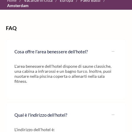
/
Vacanze in città
/
Europa
/
Paesi Bassi
/
Home
Amsterdam
FAQ
Cosa offre l'area benessere dell'hotel?
L'area benessere dell'hotel dispone di saune classiche,
una cabina a infrarossi e un bagno turco. Inoltre, puoi
nuotare nella piscina coperta o allenarti nella sala
fitness.
Qual è l'indirizzo dell'hotel?
L'indirizzo dell'hotel è: