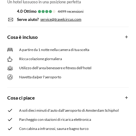
Un hotel lussuoso in una posizione perfetta
4.0
ottimo
4499
recensioni
Serve aiuto?
service@travelcircus.com
Cosa è incluso
A partire da 1 notte nella camera di tua scelta
Ricca colazione giornaliera
Utilizzo dell'area benessere e fitness dell'hotel
Navetta da/per l'aeroporto
Cosa ci piace
A soli dieci minuti d'auto dall'aeroporto di Amsterdam Schiphol
Parcheggio con stazioni di ricarica elettronica
Con cabina a infrarossi, sauna e bagno turco