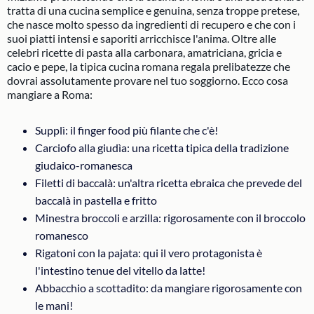
tratta di una cucina semplice e genuina, senza troppe pretese,
che nasce molto spesso da ingredienti di recupero e che con i
suoi piatti intensi e saporiti arricchisce l'anima. Oltre alle
celebri ricette di pasta alla carbonara, amatriciana, gricia e
cacio e pepe, la tipica cucina romana regala prelibatezze che
dovrai assolutamente provare nel tuo soggiorno. Ecco cosa
mangiare a Roma:
Supplì: il finger food più filante che c'è!
Carciofo alla giudìa: una ricetta tipica della tradizione
giudaico-romanesca
Filetti di baccalà: un'altra ricetta ebraica che prevede del
baccalà in pastella e fritto
Minestra broccoli e arzilla: rigorosamente con il broccolo
romanesco
Rigatoni con la pajata: qui il vero protagonista è
l'intestino tenue del vitello da latte!
Abbacchio a scottadito: da mangiare rigorosamente con
le mani!