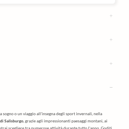
 sogno o un viaggio all'insegna degli sport invernali, nella
 di Salisburgo
, grazie agli impressionanti paesaggi montani, ai
otrai scegliere tra numerose attività durante tutto l'anno. Goditi