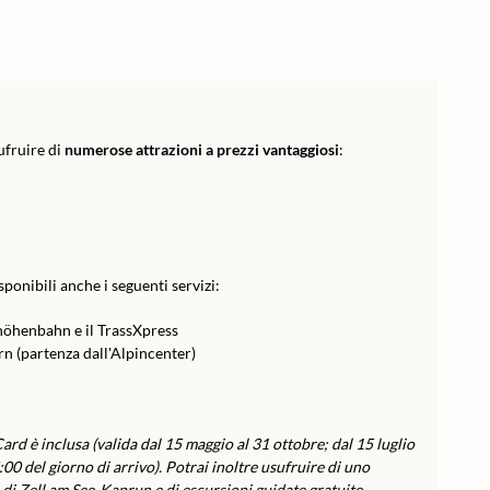
ufruire di
numerose attrazioni a prezzi vantaggiosi
:
ponibili anche i seguenti servizi:
höhenbahn e il TrassXpress
rn (partenza dall'Alpincenter)
rd è inclusa (valida dal 15 maggio al 31 ottobre; dal 15 luglio
:00 del giorno di arrivo). Potrai inoltre usufruire di uno
di Zell am See-Kaprun e di escursioni guidate gratuite.