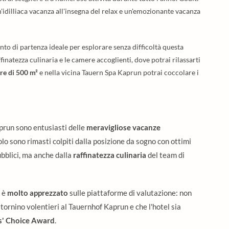
n'idilliaca vacanza all'insegna del relax e un'emozionante vacanza
nto di partenza ideale per esplorare senza difficoltà questa
affinatezza culinaria e le camere accoglienti, dove potrai rilassarti
re di 500 m²
e nella vicina Tauern Spa Kaprun potrai coccolare i
aprun sono entusiasti delle
meravigliose vacanze
lo sono rimasti colpiti dalla posizione da sogno con ottimi
ubblici, ma anche dalla
raffinatezza culinaria
del team di
f è
molto apprezzato
sulle piattaforme di valutazione: non
i tornino volentieri al Tauernhof Kaprun e che l'hotel sia
rs' Choice Award
.