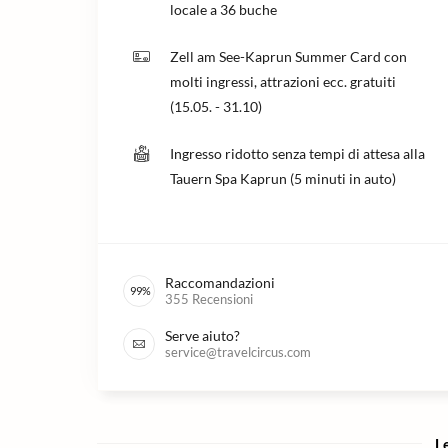
locale a 36 buche
Zell am See-Kaprun Summer Card con
molti ingressi, attrazioni ecc. gratuiti
(15.05. - 31.10)
Ingresso ridotto senza tempi di attesa alla
Tauern Spa Kaprun (5 minuti in auto)
Raccomandazioni
99
%
355
Recensioni
Serve aiuto?
service@travelcircus.com
Le