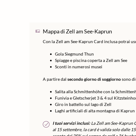
Mappa di Zell am See-Kaprun
Con la Zell am See-Kaprun Card inclusa potrai us
Gola Siegmund Thun
Spiagge e piscina coperta a Zell am See
Sconti in numerosi musei
A partire dal
secondo giorno di soggiorno
sono dis
Salita alla Schmittenhöhe con la Schmitten
Funivia e Gletscherjet 3 & 4 sul Kitzsteinho
Giro in battello sul lago di Zell
Laghi artificiali di alta montagna di Kaprun
I tuoi servizi inclusi:
La Zell am See-Kaprun Ca
al 15 settembre, la card è valida solo dalle 15
sconto del 25% sul campo da golf a 36 buche 