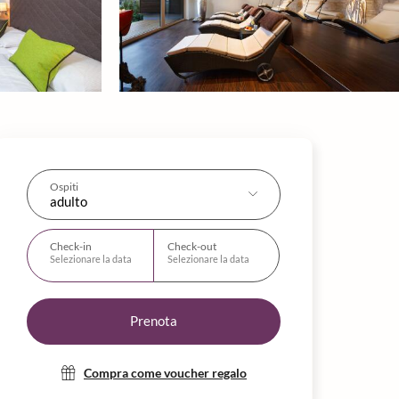
Ospiti
adulto
Check-in
Check-out
Selezionare la data
Selezionare la data
Prenota
Compra come voucher regalo