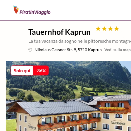
Tauernhof Kaprun
La tua vacanza da sogno nelle pittoresche montagn
Nikolaus Gassner Str. 9
,
5710
Kaprun
Vedi sulla ma
Solo qui
-
36
%