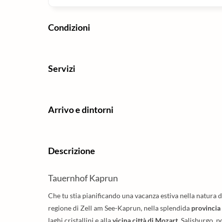
Condizioni
Servizi
Arrivo e dintorni
Descrizione
Tauernhof Kaprun
Che tu stia pianificando una vacanza estiva nella natura da
regione di Zell am See-Kaprun, nella splendida
provincia
laghi cristallini e alla
vicina città di Mozart
, Salisburgo, p