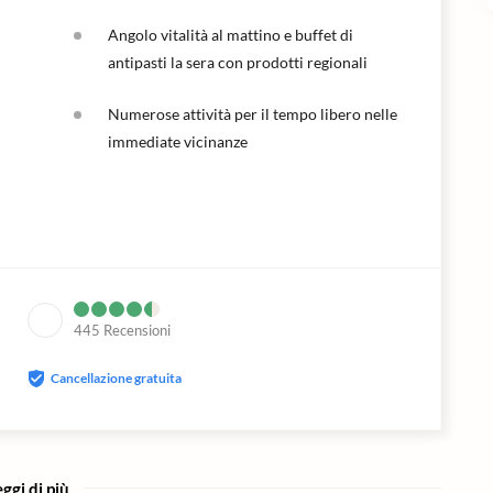
Angolo vitalità al mattino e buffet di
antipasti la sera con prodotti regionali
Numerose attività per il tempo libero nelle
immediate vicinanze
445
Recensioni
Cancellazione gratuita
ggi di più