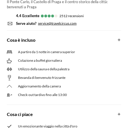
Il Ponte Carlo, il Castello di Praga e il centro storico della città:
benvenuti a Praga
4.4
eccellente
2512
recensioni
Serve aiuto?
service@travelcircus.com
Cosa è incluso
A partire da 1 notte in camera superior
Colazione a buffet giornaliera
Utilizzo della sauna e della palestra
Bevanda di benvenuto frizzante
Aggiornamento della camera
Check-out tardivo fino alle 13:00
Cosa ci piace
Un emozionante viaggio nella città d'oro