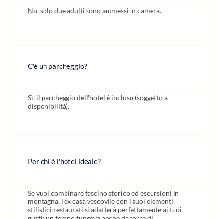
No, solo due adulti sono ammessi in camera.
C'è un parcheggio?
Sì, il parcheggio dell'hotel è incluso (soggetto a
disponibilità).
Per chi è l'hotel ideale?
Se vuoi combinare fascino storico ed escursioni in
montagna, l'ex casa vescovile con i suoi elementi
stilistici restaurati si adatterà perfettamente ai tuoi
gusti: un tempo fungeva anche da torre di