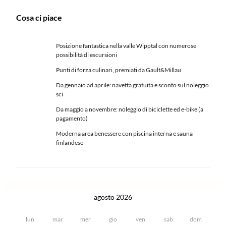
Cosa ci piace
Posizione fantastica nella valle Wipptal con numerose
possibilità di escursioni
Punti di forza culinari, premiati da Gault&Millau
Da gennaio ad aprile: navetta gratuita e sconto sul noleggio
sci
Da maggio a novembre: noleggio di biciclette ed e-bike (a
pagamento)
Moderna area benessere con piscina interna e sauna
finlandese
agosto 2026
lun
mar
mer
gio
ven
sab
dom