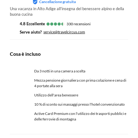
Cancellazione gratuita
Una vacanza in Alto Adige all'insegna del benessere alpino e della
buona cucina
4.8
eccellente
330
recensioni
Serve aiuto?
service@travelcircus.com
Cosa è incluso
Da 3 notti in una camera a scelta
Mezza pensione giornaliera con prima colazione e cena di
4 portate alla sera
Utilizzo dell'area benessere
10 % di sconto sui massaggi presso l'hotel convenzionato
Active Card Premium con l'utilizzo dei trasporti pubblici e
delle ferrovie di montagna