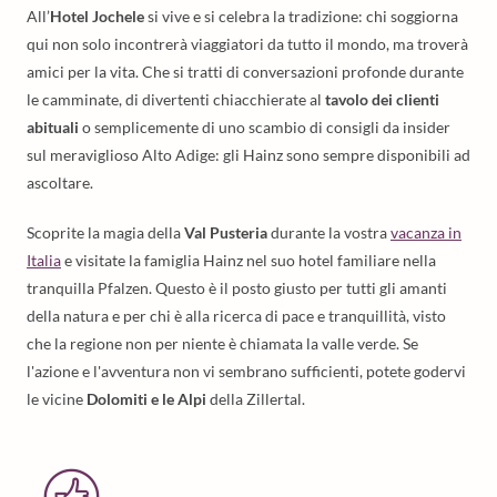
All’
Hotel Jochele
si vive e si celebra la tradizione: chi soggiorna
qui non solo incontrerà viaggiatori da tutto il mondo, ma troverà
amici per la vita. Che si tratti di conversazioni profonde durante
le camminate, di divertenti chiacchierate al
tavolo dei clienti
abituali
o semplicemente di uno scambio di consigli da insider
sul meraviglioso Alto Adige: gli Hainz sono sempre disponibili ad
ascoltare.
Scoprite la magia della
Val Pusteria
durante la vostra
vacanza in
Italia
e visitate la famiglia Hainz nel suo hotel familiare nella
tranquilla Pfalzen. Questo è il posto giusto per tutti gli amanti
della natura e per chi è alla ricerca di pace e tranquillità, visto
che la regione non per niente è chiamata la valle verde. Se
l'azione e l'avventura non vi sembrano sufficienti, potete godervi
le vicine
Dolomiti e le Alpi
della Zillertal.