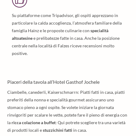
Su piattaforme come Tripadvisor, gli ospiti apprezzano in
particolare la calda accoglienza, l’atmosfera familiare della
famiglia Hainz e le proposte culinarie con
specialità
altoatesine
e prelibatezze fatte in casa. Anche la posizione
centrale nella località di Falzes riceve recensioni molto
positive.
Piaceri della tavola all’Hotel Gasthof Jochele
Ciambelle, canederli, Kaiserschmarrn: Piatti fatti in casa, piatti
preferiti della nonna e specialità gourmet assicurano uno
stomaco pieno a ogni ospite. Se volete iniziare la giornata
rinvigoriti per scalare le vette, potete fare il pieno di energia con
la
ricca colazione a buffet
: Qui potrete scegliere tra una varietà
di prodotti locali e
stuzzichini fatti
in casa.