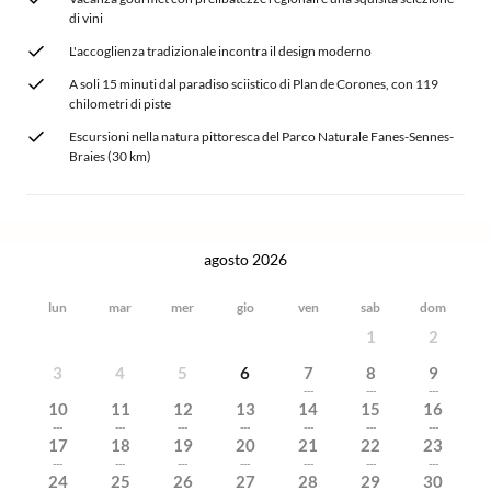
di vini
L'accoglienza tradizionale incontra il design moderno
A soli 15 minuti dal paradiso sciistico di Plan de Corones, con 119
chilometri di piste
Escursioni nella natura pittoresca del Parco Naturale Fanes-Sennes-
Braies (30 km)
agosto 2026
lun
mar
mer
gio
ven
sab
dom
1
2
3
4
5
6
7
8
9
---
---
---
10
11
12
13
14
15
16
---
---
---
---
---
---
---
17
18
19
20
21
22
23
---
---
---
---
---
---
---
24
25
26
27
28
29
30