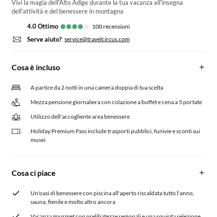
Vivi la magia dell'Alto Adige durante la tua vacanza all'insegna
dell'attività e del benessere in montagna
4.0
ottimo
100
recensioni
Serve aiuto?
service@travelcircus.com
Cosa è incluso
A partire da 2 notti in una camera doppia di tua scelta
Mezza pensione giornaliera con colazione a buffet e cena a 5 portate
Utilizzo dell'accogliente area benessere
Holiday Premium Pass include trasporti pubblici, funivie e sconti sui
musei
Cosa ci piace
Un'oasi di benessere con piscina all'aperto riscaldata tutto l'anno,
sauna, fienile e molto altro ancora
Vacanza gourmet con prelibatezze regionali e una squisita selezione