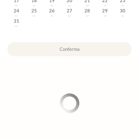
17
18
19
20
21
22
23
---
---
---
---
---
---
---
24
25
26
27
28
29
30
---
---
---
---
---
---
---
31
---
Conferma