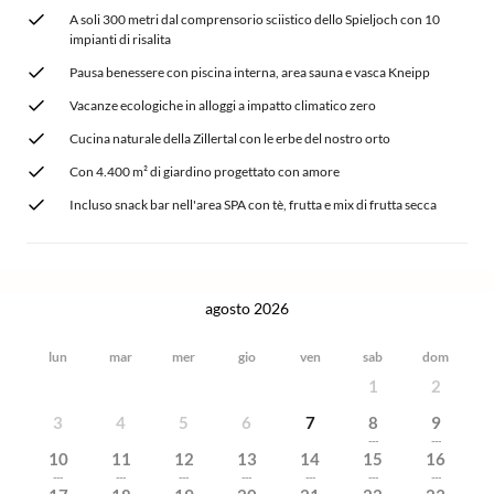
A soli 300 metri dal comprensorio sciistico dello Spieljoch con 10
impianti di risalita
Pausa benessere con piscina interna, area sauna e vasca Kneipp
Vacanze ecologiche in alloggi a impatto climatico zero
Cucina naturale della Zillertal con le erbe del nostro orto
Con 4.400 m² di giardino progettato con amore
Incluso snack bar nell'area SPA con tè, frutta e mix di frutta secca
agosto 2026
lun
mar
mer
gio
ven
sab
dom
1
2
3
4
5
6
7
8
9
---
---
10
11
12
13
14
15
16
---
---
---
---
---
---
---