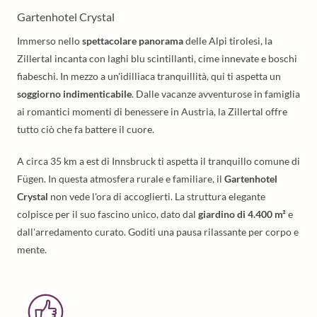
Gartenhotel Crystal
Immerso nello
spettacolare panorama
delle Alpi tirolesi, la
Zillertal incanta con laghi blu scintillanti, cime innevate e boschi
fiabeschi. In mezzo a un'idilliaca tranquillità, qui ti aspetta un
soggiorno indimenticabile
. Dalle vacanze avventurose in famiglia
ai romantici momenti di benessere in Austria, la Zillertal offre
tutto ciò che fa battere il cuore.
A circa 35 km a est di Innsbruck ti aspetta il tranquillo comune di
Fügen. In questa atmosfera rurale e familiare, il
Gartenhotel
Crystal
non vede l'ora di accoglierti. La struttura elegante
colpisce per il suo fascino unico, dato dal
giardino di 4.400 m²
e
dall'arredamento curato. Goditi una pausa rilassante per corpo e
mente.