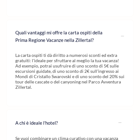
Quali vantaggi mi offre la carta ospiti della
Prima Regione Vacanze nella Zillertal?
La carta ospiti ti dà diritto a numerosi sconti ed extra
gratuiti: l'ideale per sfruttare al meglio la tua vacanza!
Ad esempio, potrai usufruire di uno sconto di 5€ sulle
escursioni guidate, di uno sconto di 2€ sull'ingresso ai
Mondi di Cristallo Swarovski e di uno sconto del 20% sui
tour delle cascate o del canyoning nel Parco Avventura
Zillertal.
A chi è ideale l'hotel?
Se vuoi combinare un clima curativo con una vacanza