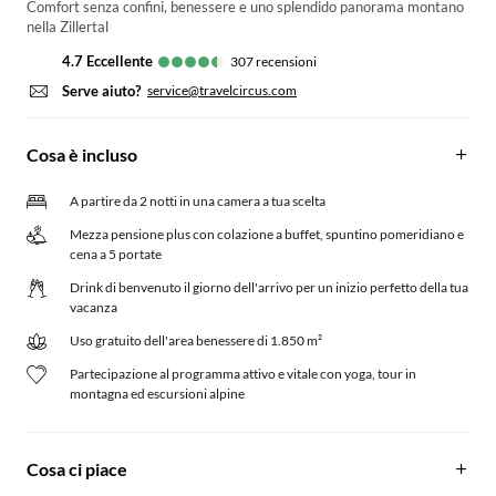
Comfort senza confini, benessere e uno splendido panorama montano
nella Zillertal
4.7
eccellente
307
recensioni
Serve aiuto?
service@travelcircus.com
Cosa è incluso
A partire da 2 notti in una camera a tua scelta
Mezza pensione plus con colazione a buffet, spuntino pomeridiano e
cena a 5 portate
Drink di benvenuto il giorno dell'arrivo per un inizio perfetto della tua
vacanza
Uso gratuito dell'area benessere di 1.850 m²
Partecipazione al programma attivo e vitale con yoga, tour in
montagna ed escursioni alpine
Cosa ci piace