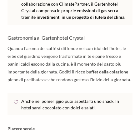
collaborazione con ClimatePartner, il Gartenhotel
Crystal compensa le proprie emissioni di gas serra
tramite
investimenti in un progetto di tutela del clima
.
Gastronomia al Gartenhotel Crystal
Quando l'aroma del caffè si diffonde nei corridoi dell'hotel, le
erbe del giardino vengono trasformate in tè e pane fresco e
panini caldi escono dalla cucina, è il momento del pasto più
importante della giornata. Goditi il
ricco buffet della colazione
pieno di prelibatezze che rendono gustoso l'inizio della giornata.
Anche nel pomeriggio puoi aspettarti uno snack. In
hotel sarai coccolato con dolci e salati.
Piacere serale